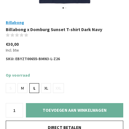
Billabong
Billabong x Domburg Sunset T-shirt Dark Navy
(0)
€30,00
Incl. btw
SKU:
EBYZT00655-BMN3-L-Z26
Op voorraad
S
M
L
XL
XXL
TOEVOEGEN AAN WINKELWAGEN
DIRECT BETALEN