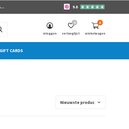
o
9.8
0
0
inloggen
verlanglijst
winkelwagen
GIFT CARDS