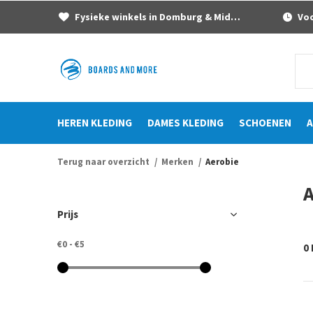
Fysieke winkels in Domburg & Middelburg
Voor
HEREN KLEDING
DAMES KLEDING
SCHOENEN
A
Terug naar overzicht
Merken
Aerobie
A
Prijs
€0
-
€5
0