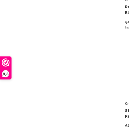
R
B
€
In
9,8
Cr
S
Pa
€