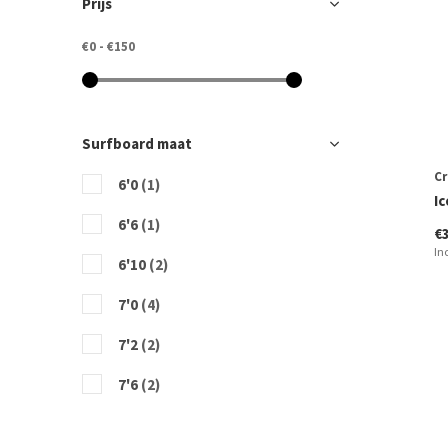
Prijs
€0
-
€150
Surfboard maat
Cr
6'0
(1)
Ic
6'6
(1)
€
In
6'10
(2)
7'0
(4)
7'2
(2)
7'6
(2)
8'0
(4)