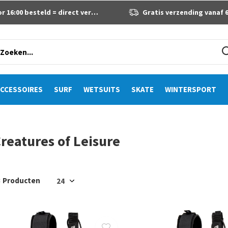
 16:00 besteld = direct verzonden
Gratis verzending vanaf 60 eur
CCESSOIRES
SURF
WETSUITS
SKATE
WINTERSPORT
reatures of Leisure
3 Producten