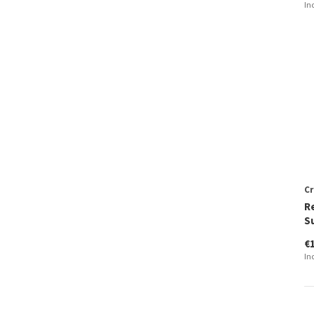
In
Cr
R
S
€
In