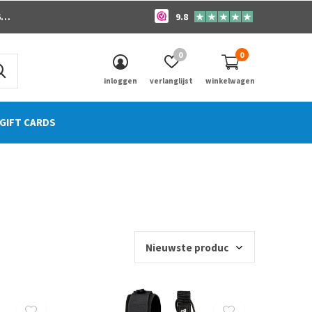
o
9.8
0
0
inloggen
verlanglijst
winkelwagen
GIFT CARDS