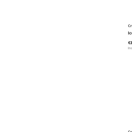
9'0
(1)
10.0
(1)
Cr
Ic
€
In
Cr