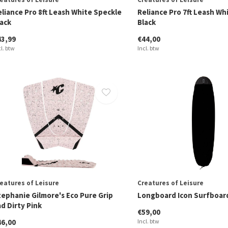
eliance Pro 8ft Leash White Speckle
Reliance Pro 7ft Leash Wh
lack
Black
43,99
€44,00
cl. btw
Incl. btw
eatures of Leisure
Creatures of Leisure
tephanie Gilmore's Eco Pure Grip
Longboard Icon Surfboard
d Dirty Pink
€59,00
46,00
Incl. btw