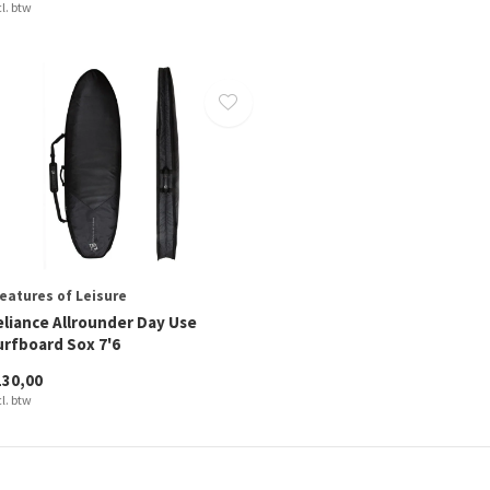
cl. btw
eatures of Leisure
eliance Allrounder Day Use
urfboard Sox 7'6
130,00
cl. btw