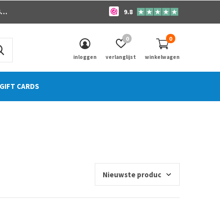
o
9.8
0
0
inloggen
verlanglijst
winkelwagen
GIFT CARDS