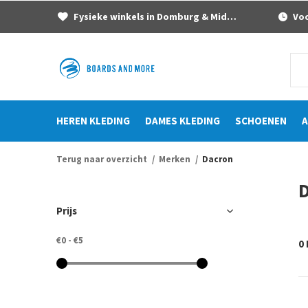
Fysieke winkels in Domburg & Middelburg
Voor
HEREN KLEDING
DAMES KLEDING
SCHOENEN
A
Terug naar overzicht
Merken
Dacron
Prijs
€0
-
€5
0