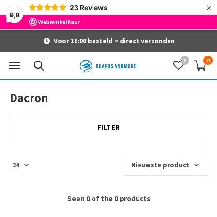
×
23
Reviews
9,8
Voor 16:00 besteld = direct verzonden
0
0
Dacron
FILTER
Seen 0 of the 0 products