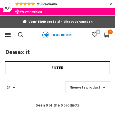
×
23
Reviews
9,8
Voor 16:00 besteld = direct verzonden
0
0
Dewax it
FILTER
Seen 0 of the 0 products