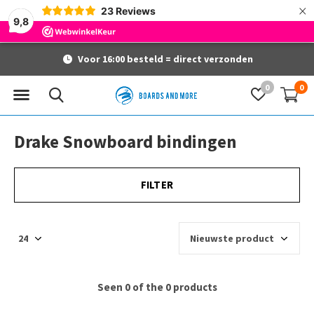
×
23
Reviews
9,8
Voor 16:00 besteld = direct verzonden
0
0
Drake Snowboard bindingen
FILTER
Seen 0 of the 0 products