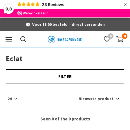
×
23
Reviews
9,8
Voor 16:00 besteld = direct verzonden
0
0
Eclat
FILTER
Seen 0 of the 0 products