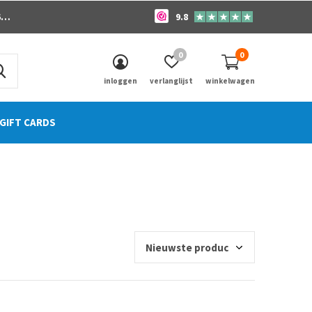
o
9.8
0
0
inloggen
verlanglijst
winkelwagen
GIFT CARDS