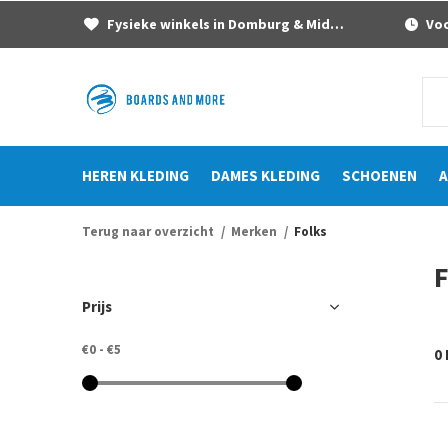
Fysieke winkels in Domburg & Middelburg
Voor
HEREN KLEDING
DAMES KLEDING
SCHOENEN
A
Terug naar overzicht
Merken
Folks
F
Prijs
€0
-
€5
0