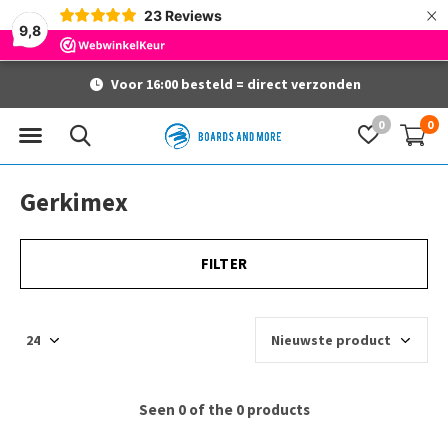
×
23
Reviews
9,8
Voor 16:00 besteld = direct verzonden
0
0
Gerkimex
FILTER
Seen 0 of the 0 products