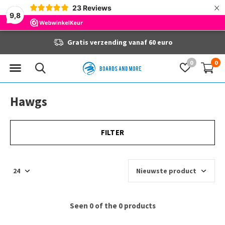
×
23
Reviews
9,8
Gratis verzending vanaf 60 euro
0
0
Hawgs
FILTER
Seen 0 of the 0 products