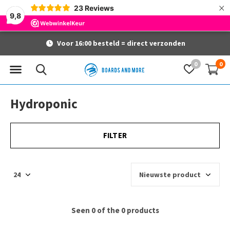
×
23
Reviews
9,8
Voor 16:00 besteld = direct verzonden
0
0
Hydroponic
FILTER
Seen 0 of the 0 products