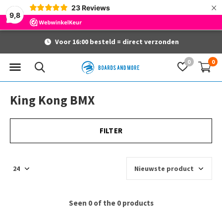
×
23
Reviews
9,8
Voor 16:00 besteld = direct verzonden
0
0
King Kong BMX
FILTER
Seen 0 of the 0 products