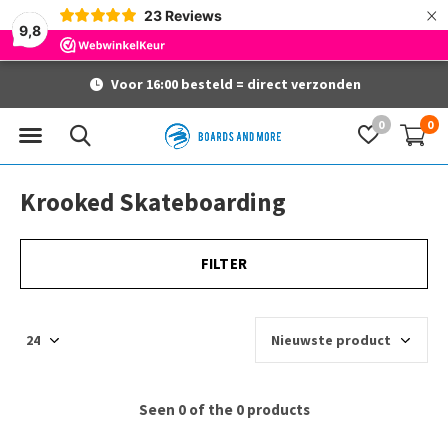
×
23
Reviews
9,8
Voor 16:00 besteld = direct verzonden
0
0
Krooked Skateboarding
FILTER
Seen 0 of the 0 products