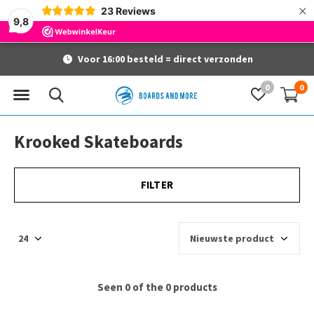
×
23
Reviews
9,8
Voor 16:00 besteld = direct verzonden
0
0
Krooked Skateboards
FILTER
Seen 0 of the 0 products