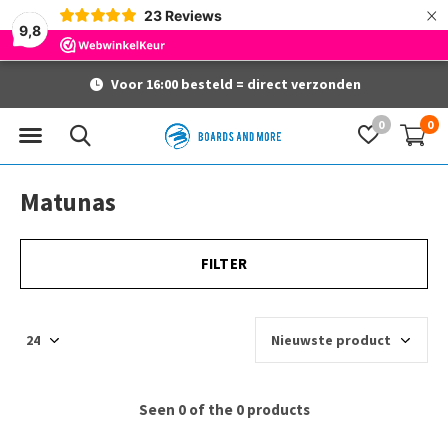
×
23
Reviews
9,8
Voor 16:00 besteld = direct verzonden
0
0
Matunas
FILTER
Seen 0 of the 0 products