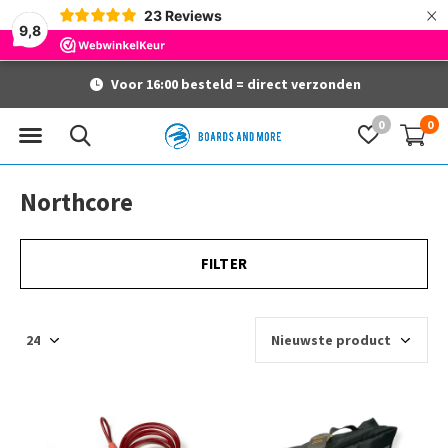
×
23
Reviews
9,8
Voor 16:00 besteld = direct verzonden
0
0
Northcore
FILTER