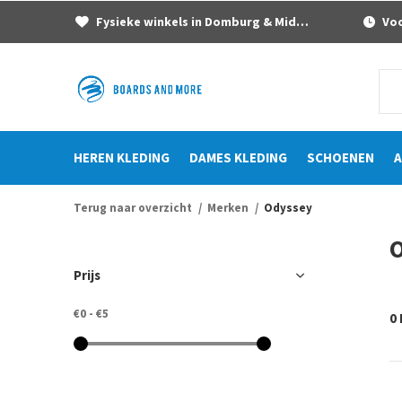
Fysieke winkels in Domburg & Middelburg
Voor
HEREN KLEDING
DAMES KLEDING
SCHOENEN
A
Terug naar overzicht
Merken
Odyssey
Prijs
€0
-
€5
0