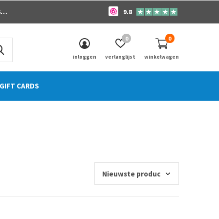
o
9.8
0
0
inloggen
verlanglijst
winkelwagen
GIFT CARDS