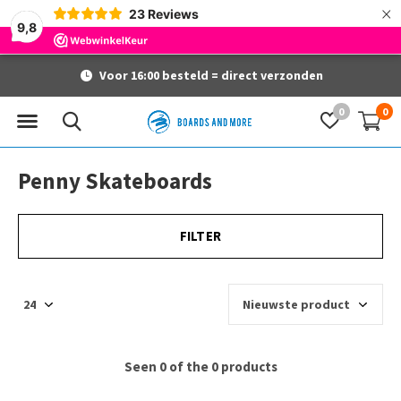
×
23
Reviews
9,8
Voor 16:00 besteld = direct verzonden
0
0
Penny Skateboards
FILTER
Seen 0 of the 0 products