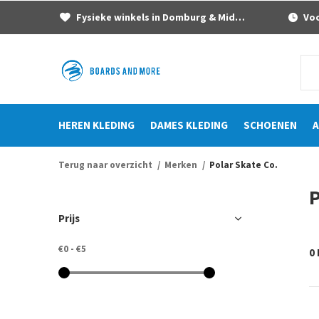
Fysieke winkels in Domburg & Middelburg
Voor
HEREN KLEDING
DAMES KLEDING
SCHOENEN
A
Terug naar overzicht
Merken
Polar Skate Co.
P
Prijs
€0
-
€5
0