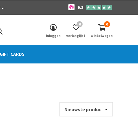
o
9.8
0
0
inloggen
verlanglijst
winkelwagen
GIFT CARDS