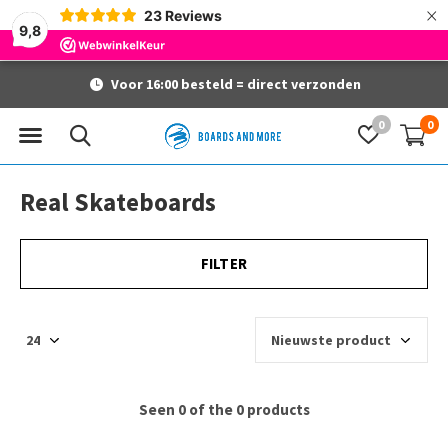
×
23
Reviews
9,8
Voor 16:00 besteld = direct verzonden
0
0
Real Skateboards
FILTER
Seen 0 of the 0 products