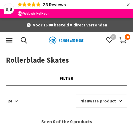
×
23
Reviews
9,8
Voor 16:00 besteld = direct verzonden
0
0
Rollerblade Skates
FILTER
Seen 0 of the 0 products