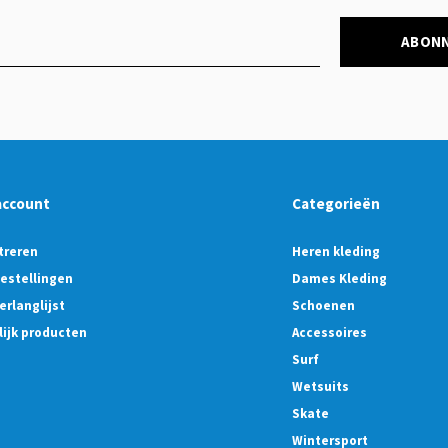
ABON
account
Categorieën
treren
Heren kleding
bestellingen
Dames Kleding
erlanglijst
Schoenen
lijk producten
Accessoires
Surf
Wetsuits
Skate
Wintersport