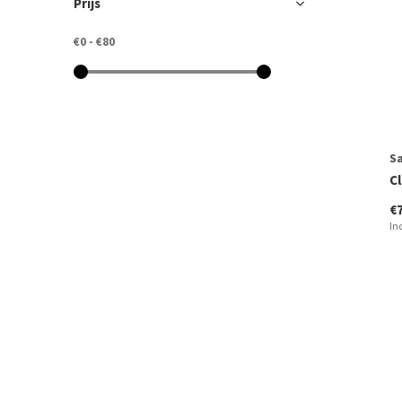
Prijs
€0
-
€80
Sa
Cl
€
In