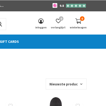
o
9.8
0
0
inloggen
verlanglijst
winkelwagen
GIFT CARDS