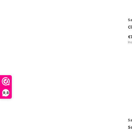
Sa
C
€
In
9,8
Sa
S