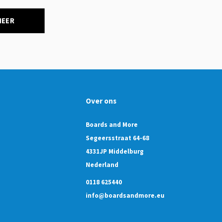
NEER
Over ons
Boards and More
Segeersstraat 64-68
4331JP Middelburg
Nederland
0118 625440
info@boardsandmore.eu