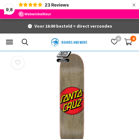
×
23
Reviews
9,8
Voor 16:00 besteld = direct verzonden
0
0