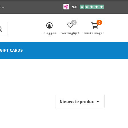
o
9.8
0
0
inloggen
verlanglijst
winkelwagen
GIFT CARDS