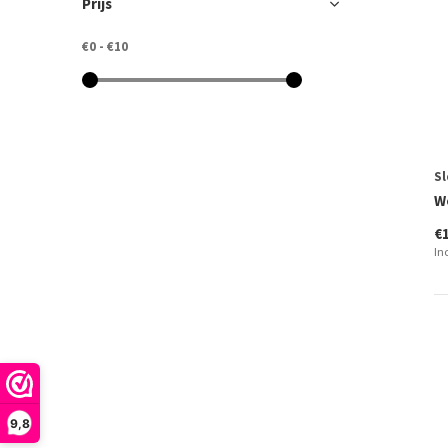
Prijs
€0
-
€10
Sl
W
€
In
9,8