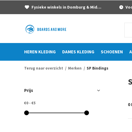
Fysieke winkels in Domburg & Middelburg
Voor
HEREN KLEDING
DAMES KLEDING
SCHOENEN
A
Terug naar overzicht
Merken
SP Bindings
S
Prijs
€0
-
€5
0