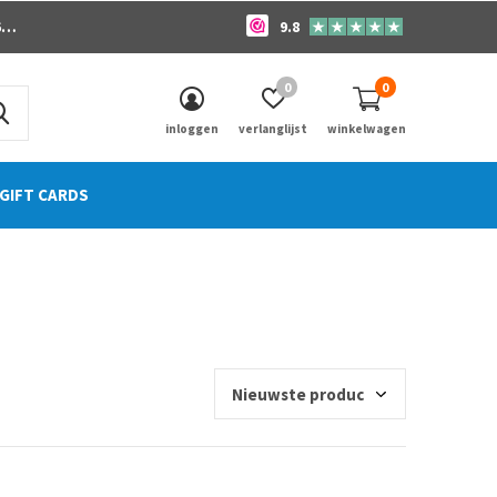
o
9.8
0
0
inloggen
verlanglijst
winkelwagen
GIFT CARDS