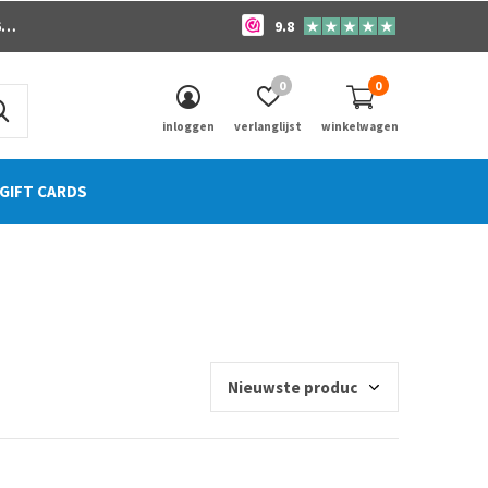
o
9.8
0
0
inloggen
verlanglijst
winkelwagen
GIFT CARDS