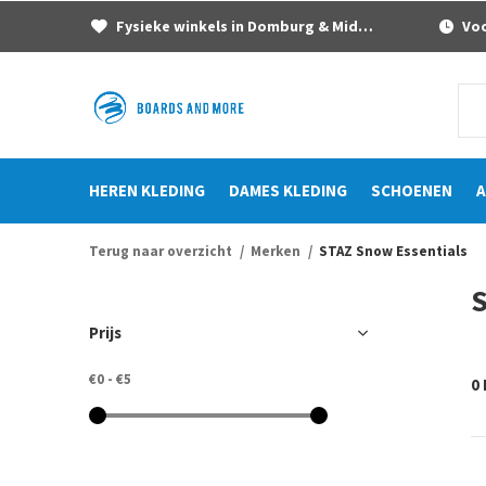
Fysieke winkels in Domburg & Middelburg
Voor
HEREN KLEDING
DAMES KLEDING
SCHOENEN
A
Terug naar overzicht
Merken
STAZ Snow Essentials
S
Prijs
€0
-
€5
0