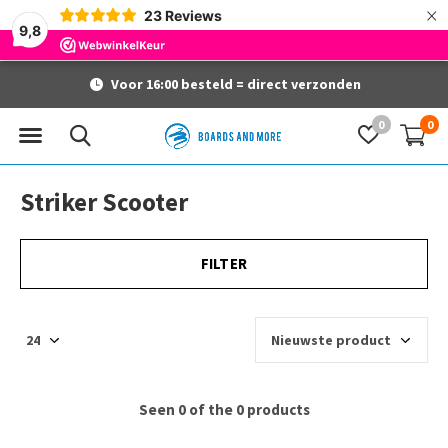
×
23
Reviews
9,8
Voor 16:00 besteld = direct verzonden
0
0
Striker Scooter
FILTER
Seen 0 of the 0 products