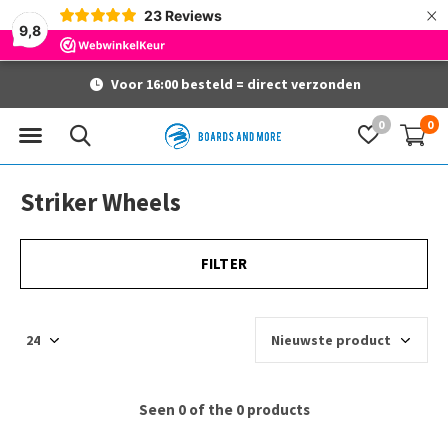
×
23
Reviews
9,8
Voor 16:00 besteld = direct verzonden
0
0
Striker Wheels
FILTER
Seen 0 of the 0 products