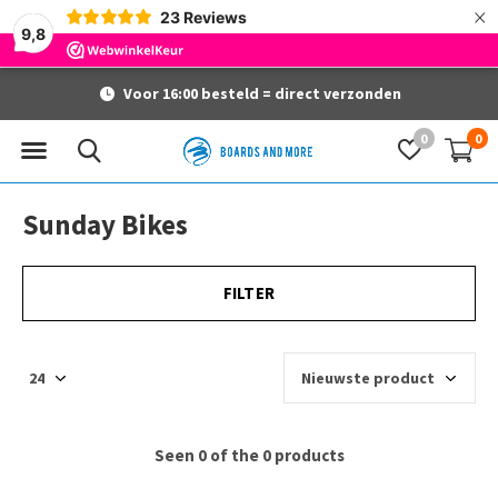
×
23
Reviews
9,8
Voor 16:00 besteld = direct verzonden
0
0
Sunday Bikes
FILTER
Seen 0 of the 0 products