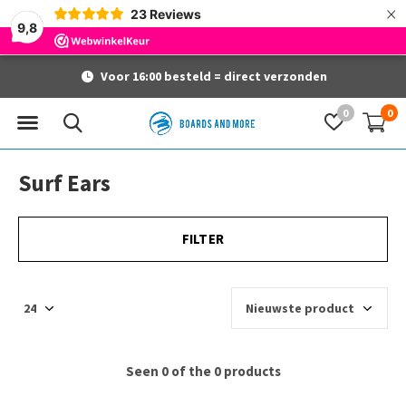
×
23
Reviews
9,8
Voor 16:00 besteld = direct verzonden
0
0
Surf Ears
FILTER
Seen 0 of the 0 products