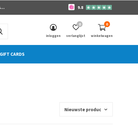
o
9.8
0
0
inloggen
verlanglijst
winkelwagen
GIFT CARDS