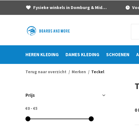
Fysieke winkels in Domburg & Middelburg
Voor
HEREN KLEDING
DAMES KLEDING
SCHOENEN
A
Terug naar overzicht
Merken
Teckel
T
Prijs
€0
-
€5
0