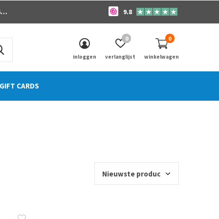
o
9.8
0
0
inloggen
verlanglijst
winkelwagen
GIFT CARDS