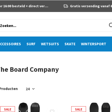
 16:00 besteld = direct verzonden
Gratis verzending vanaf 60 eur
CCESSOIRES
SURF
WETSUITS
SKATE
WINTERSPORT
The Board Company
 Producten
SALE
SALE