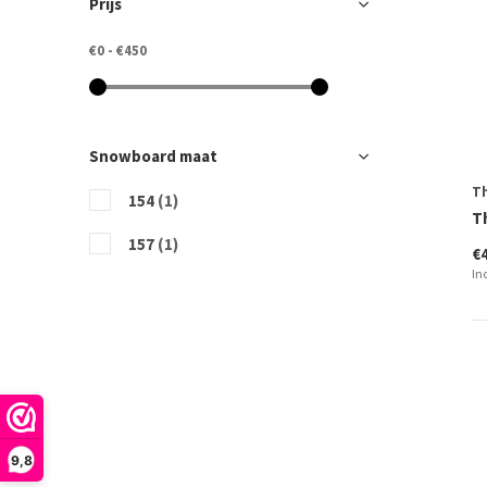
Prijs
€0
-
€450
Snowboard maat
T
154
(1)
T
157
(1)
€
In
9,8