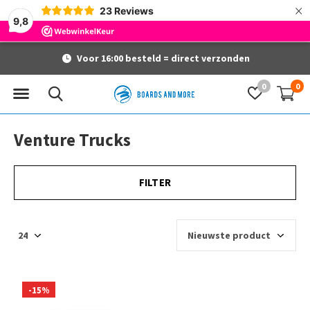
×
23
Reviews
9,8
Voor 16:00 besteld = direct verzonden
0
0
Venture Trucks
FILTER
-15%