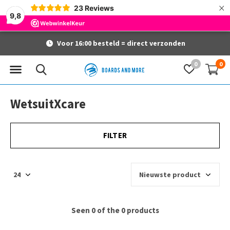
×
23
Reviews
9,8
Voor 16:00 besteld = direct verzonden
0
0
WetsuitXcare
FILTER
Seen 0 of the 0 products