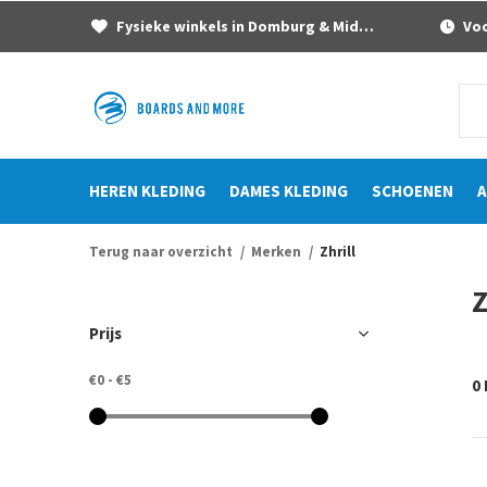
Fysieke winkels in Domburg & Middelburg
Voor
HEREN KLEDING
DAMES KLEDING
SCHOENEN
A
Terug naar overzicht
Merken
Zhrill
Z
Prijs
€0
-
€5
0