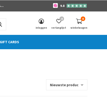
o
9.8
0
0
inloggen
verlanglijst
winkelwagen
GIFT CARDS