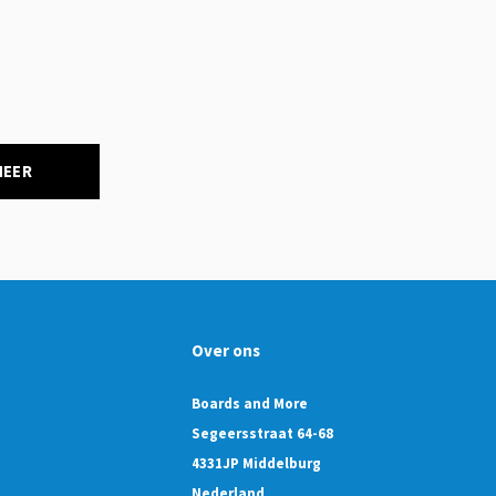
NEER
Over ons
Boards and More
Segeersstraat 64-68
4331JP Middelburg
Nederland