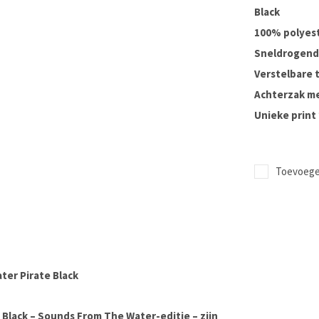
Black
100% polyes
Sneldrogend 
Verstelbare 
Achterzak me
Unieke print
Toevoegen
ter Pirate Black
 Black – Sounds From The Water-editie – zijn