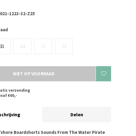
021-1223-32-Z25
raad
31
32
33
34
NIET OP VOORRAAD
atis verzending
naf €60,-
schrijving
Delen
fshore Boardshorts Sounds From The Water Pirate