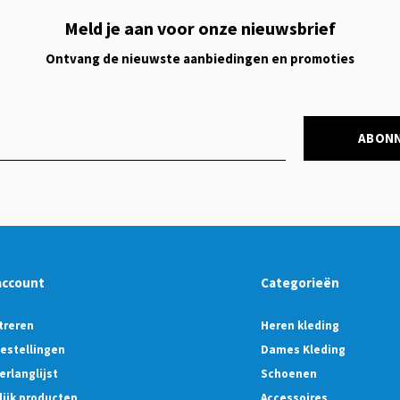
Meld je aan voor onze nieuwsbrief
Ontvang de nieuwste aanbiedingen en promoties
ABON
account
Categorieën
treren
Heren kleding
bestellingen
Dames Kleding
erlanglijst
Schoenen
lijk producten
Accessoires