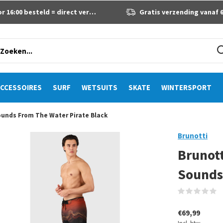
 16:00 besteld = direct verzonden
Gratis verzending vanaf 60 eur
CCESSOIRES
SURF
WETSUITS
SKATE
WINTERSPORT
ounds From The Water Pirate Black
Brunotti
Brunott
Sounds
(
€69,99