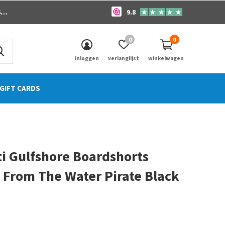
o
9.8
0
0
inloggen
verlanglijst
winkelwagen
GIFT CARDS
i Gulfshore Boardshorts
 From The Water Pirate Black
0)