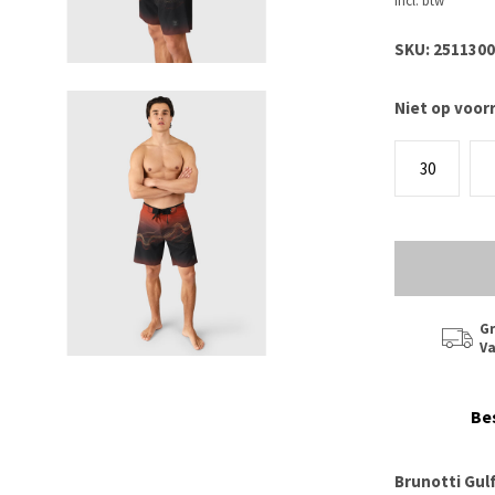
Incl. btw
SKU:
2511300
Niet op voor
30
Gr
Va
Be
Brunotti Gul