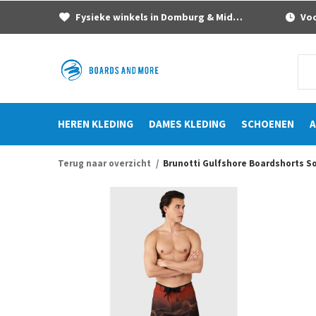
Fysieke winkels in Domburg & Middelburg
Voor
HEREN KLEDING
DAMES KLEDING
SCHOENEN
A
Terug naar overzicht
Brunotti Gulfshore Boardshorts S