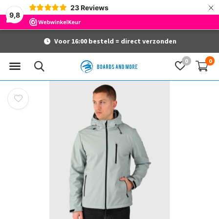
×
23
Reviews
9,8
Voor 16:00 besteld = direct verzonden
0
0