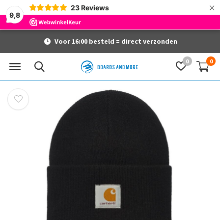
×
23
Reviews
9,8
Voor 16:00 besteld = direct verzonden
0
0