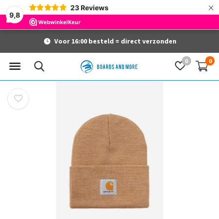
×
23
Reviews
9,8
Voor 16:00 besteld = direct verzonden
0
0