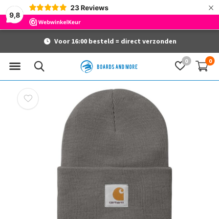
×
23
Reviews
9,8
Voor 16:00 besteld = direct verzonden
0
0