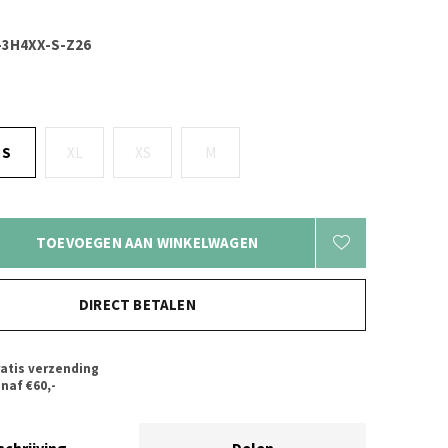
-3H4XX-S-Z26
S
XL
XS
M
TOEVOEGEN AAN WINKELWAGEN
DIRECT BETALEN
atis verzending
naf €60,-