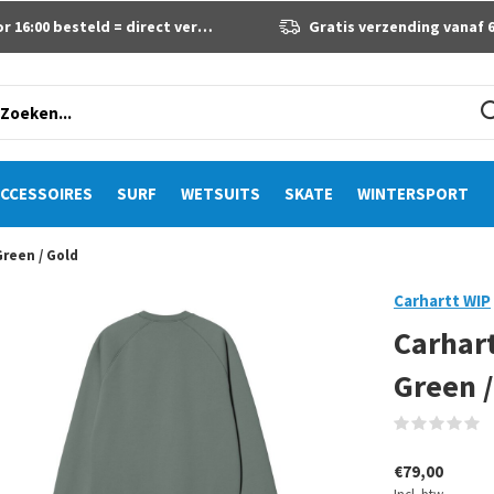
 16:00 besteld = direct verzonden
Gratis verzending vanaf 60 eur
CCESSOIRES
SURF
WETSUITS
SKATE
WINTERSPORT
reen / Gold
Carhartt WIP
Carhar
Green /
(
€79,00