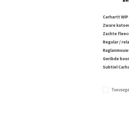
Be
Carhartt WIP
Zware katoe
Zachte flee
Regular / rel
Raglanmouw
Geribde boo
Subtiel Carh
Toevoegen