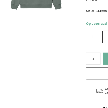
Incl. btw
SKU:
I033660
Op voorraad
L
Gr
Va