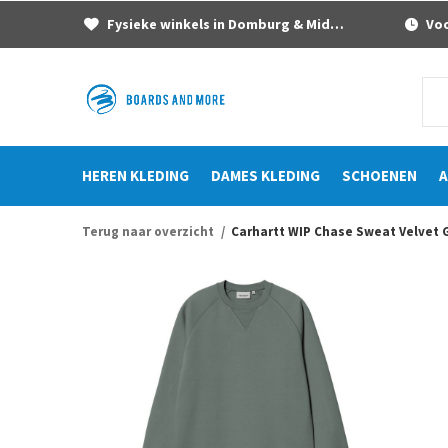
Fysieke winkels in Domburg & Middelburg
Voor
HEREN KLEDING
DAMES KLEDING
SCHOENEN
A
Terug naar overzicht
Carhartt WIP Chase Sweat Velvet G