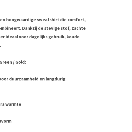
een hoogwaardige sweatshirt die comfort,
ombineert. Dankzij de stevige stof, zachte
r ideaal voor dagelijks gebruik, koude
.
Green / Gold:
voor duurzaamheid en langdurig
tra warmte
asvorm