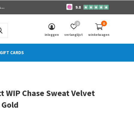
o
9.8
0
0
inloggen
verlanglijst
winkelwagen
GIFT CARDS
tt WIP Chase Sweat Velvet
 Gold
0)