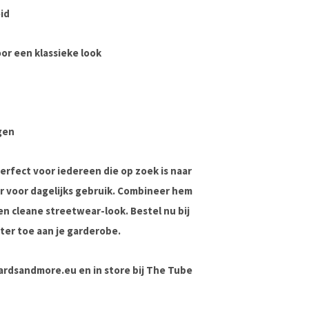
id
r een klassieke look
gen
perfect voor iedereen die op zoek is naar
r voor dagelijks gebruik. Combineer hem
en cleane streetwear-look. Bestel nu bij
ter toe aan je garderobe.
boardsandmore.eu en in store bij The Tube