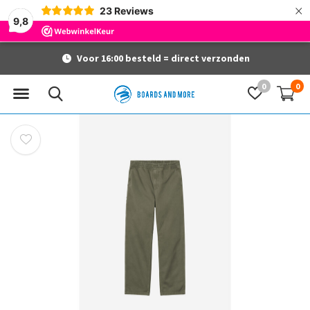
×
23
Reviews
9,8
Voor 16:00 besteld = direct verzonden
0
0