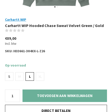
Carhartt WIP
Carhartt WIP Hooded Chase Sweat Velvet Green / Gold
(0)
€89,00
Incl. btw
SKU:
I033661-3H4XX-L-Z26
Op voorraad
S
M
L
XL
TOEVOEGEN AAN WINKELWAGEN
DIRECT BETALEN