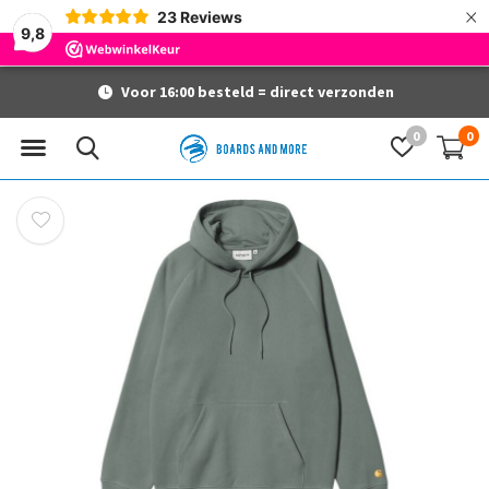
×
23
Reviews
9,8
Voor 16:00 besteld = direct verzonden
0
0