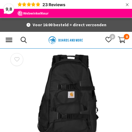
×
23
Reviews
9,8
Voor 16:00 besteld = direct verzonden
0
0