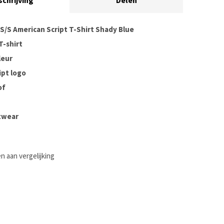
schrijving
Delen
 S/S American Script T-Shirt Shady Blue
-shirt
leur
ipt logo
of
twear
 aan vergelijking