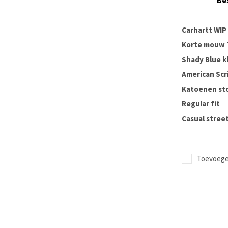
Be
Carhartt WIP
Korte mouw T
Shady Blue k
American Scr
Katoenen st
Regular fit
Casual stree
Toevoegen