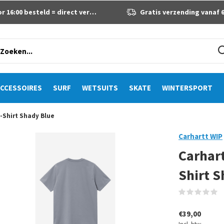
 16:00 besteld = direct verzonden
Gratis verzending vanaf 60 eur
CCESSOIRES
SURF
WETSUITS
SKATE
WINTERSPORT
T-Shirt Shady Blue
Carhartt WIP
Carhart
Shirt S
(
€39,00