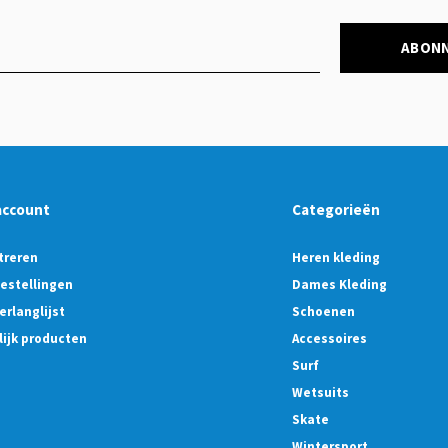
ABON
account
Categorieën
treren
Heren kleding
bestellingen
Dames Kleding
erlanglijst
Schoenen
lijk producten
Accessoires
Surf
Wetsuits
Skate
Wintersport