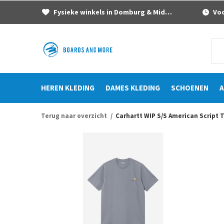
Fysieke winkels in Domburg & Middelburg
Voor
HEREN KLEDING
DAMES KLEDING
SCHOENEN
A
Terug naar overzicht
Carhartt WIP S/S American Script 