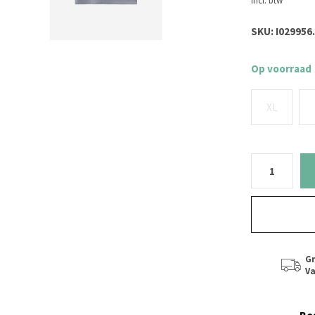
Incl. btw
SKU:
I029956
Op voorraad
XL
Gr
Va