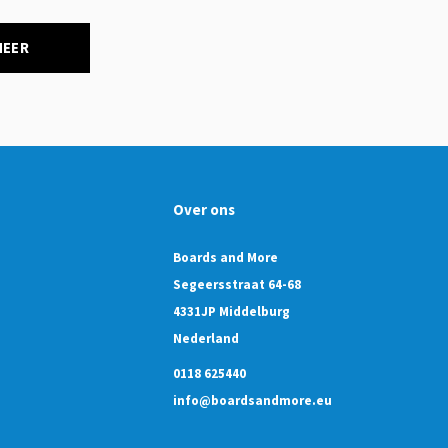
NEER
Over ons
Boards and More
Segeersstraat 64-68
4331JP Middelburg
Nederland
0118 625440
info@boardsandmore.eu