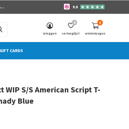
o
9.8
0
0
inloggen
verlanglijst
winkelwagen
GIFT CARDS
t WIP S/S American Script T-
hady Blue
0)