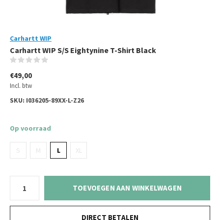
Carhartt WIP
Carhartt WIP S/S Eightynine T-Shirt Black
(0)
€49,00
Incl. btw
SKU:
I036205-89XX-L-Z26
Op voorraad
S
M
L
XL
TOEVOEGEN AAN WINKELWAGEN
DIRECT BETALEN