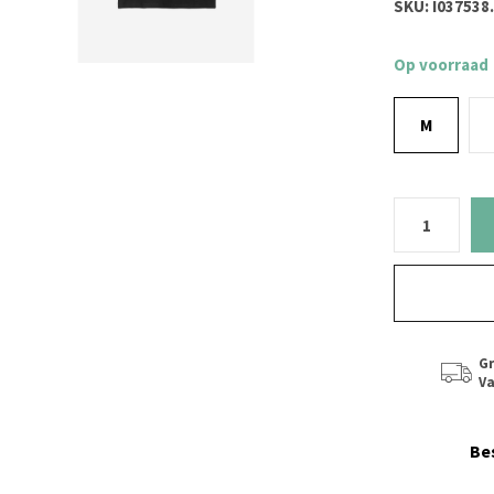
SKU:
I037538
Op voorraad
M
Gr
Va
Be