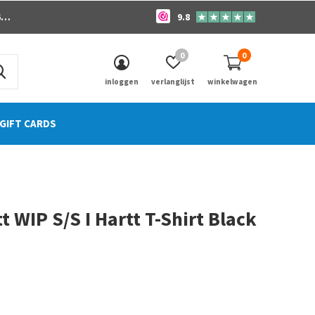
o
9.8
0
0
inloggen
verlanglijst
winkelwagen
GIFT CARDS
t WIP S/S I Hartt T-Shirt Black
0)