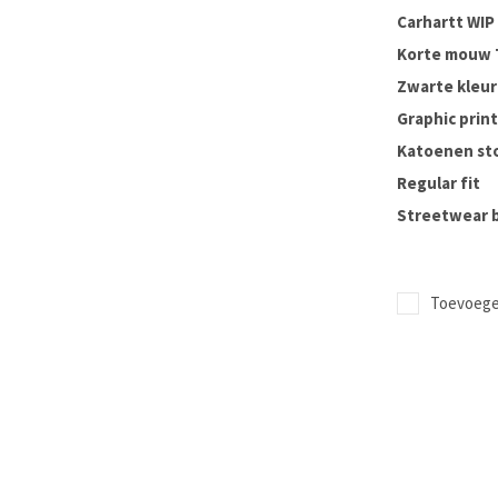
Carhartt WIP 
Korte mouw T
Zwarte kleur
Graphic print
Katoenen st
Regular fit
Streetwear b
Toevoegen