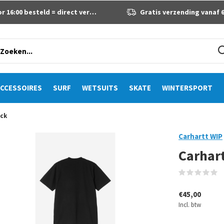
 16:00 besteld = direct verzonden
Gratis verzending vanaf 60 eur
CCESSOIRES
SURF
WETSUITS
SKATE
WINTERSPORT
ack
Carhartt WIP
Carhart
(
€45,00
Incl. btw