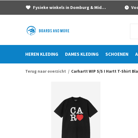
Fysieke winkels in Domburg & Middelburg
Voor
HEREN KLEDING
DAMES KLEDING
SCHOENEN
A
Terug naar overzicht
Carhartt WIP S/S I Hartt T-Shirt Bl