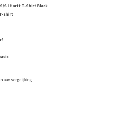
S/S I Hartt T-Shirt Black
-shirt
of
asic
 aan vergelijking