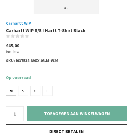
Carhartt WIP
Carhartt WIP S/S I Hartt T-Shirt Black
(0)
€45,00
Incl. btw
SKU:
I037538.89XX.03.M-W26
Op voorraad
M
S
XL
L
TOEVOEGEN AAN WINKELWAGEN
DIRECT BETALEN