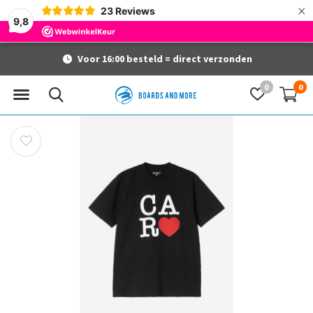
×
23
Reviews
9,8
Voor 16:00 besteld = direct verzonden
0
0