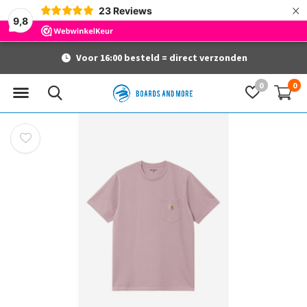
×
23
Reviews
9,8
Voor 16:00 besteld = direct verzonden
0
0