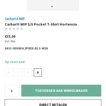
Carhartt WIP
Carhartt WIP S/S Pocket T-Shirt Hortensia
(0)
€35,00
Incl. btw
SKU:
I030434.2P8XX.03.S-W26
Op voorraad
XL
L
M
S
TOEVOEGEN AAN WINKELWAGEN
DIRECT BETALEN